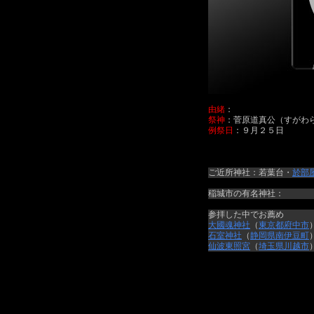
由緒
：
祭神
：菅原道真公（すがわ
例祭日
：９月２５日
ご近所神社：若葉台・
於部
稲城市の有名神社：
参拝した中でお薦め
大國魂神社
（
東京都
府中市
石室神社
（
静岡県
南伊豆町
仙波東照宮
（
埼玉県
川越市