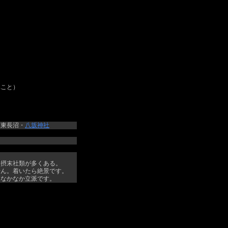
みこと）
｜東長沼・
八坂神社
。摂末社類が多くある。
せん。着いたら絶景です。
、なかなか立派です。