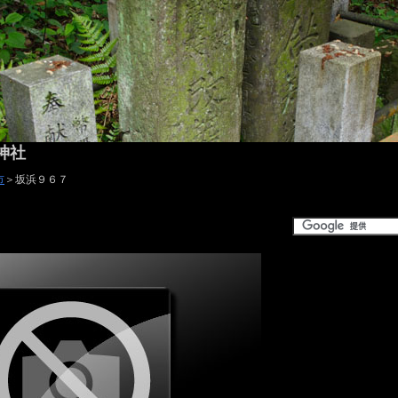
神社
市
＞坂浜９６７