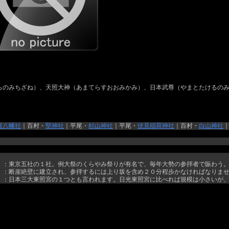
らのみちざね）、天照大神（あまてらすおおみかみ）、日本武尊（やまとたけるの
屋八幡社
｜百村・
堅神社
｜平尾・
杉山神社
｜平尾・
伏見稲荷神社
｜百村・
白山神社
）：東京五社の１社。例大祭のくらやみ祭りが有名で、毎年大勢の参拝者で賑わう
）：断崖絶壁に建立され、参拝するには上り坂を含め２０分程歩かなければなりま
）：日本三大東照宮の１つとも言われます。日光東照宮に比べれば規模は小さいが