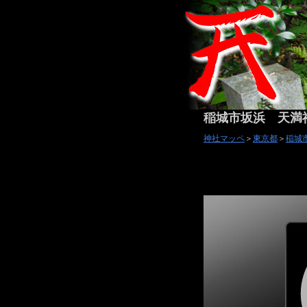
稲城市坂浜 天満
神社マッペ
＞
東京都
＞
稲城