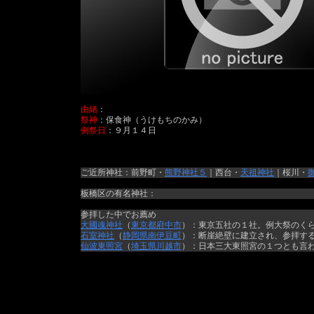
由緒
：
祭神
：保食神（うけもちのかみ）
例祭日
：９月１４日
ご近所神社：前野町・
熊野神社５
｜西台・
天祖神社
｜桜川・
板橋区の有名神社：
参拝した中でお薦め
大國魂神社
（
東京都
府中市
）：東京五社の１社。例大祭のく
石室神社
（
静岡県
南伊豆町
）：断崖絶壁に建立され、参拝す
仙波東照宮
（
埼玉県
川越市
）：日本三大東照宮の１つとも言