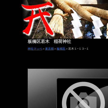
板橋区若木 稲荷神社
神社マッペ
＞
東京都
＞
板橋区
＞若木１−１３−１