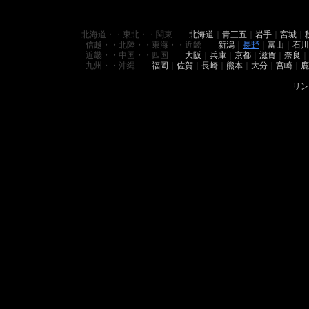
北海道・・東北・・関東
北海道
｜
青三五
｜
岩手
｜
宮城
｜
信越・・北陸・・東海・・近畿
新潟
｜
長野
｜
富山
｜
石川
近畿・・中国・・四国
大阪
｜
兵庫
｜
京都
｜
滋賀
｜
奈良
｜
九州・・沖縄
福岡
｜
佐賀
｜
長崎
｜
熊本
｜
大分
｜
宮崎
｜
鹿
リン