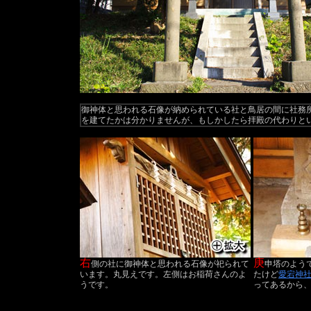
御神体と思われる石像が納められている社と鳥居の間に社務
を建てたかは分かりませんが、もしかしたら拝殿の代わりと
右
庚
側の社に御神体と思われる石像が祀られて
申塔のよう
います。丸見えです。左側はお稲荷さんのよ
たけど
愛宕神
うです。
ってあるから