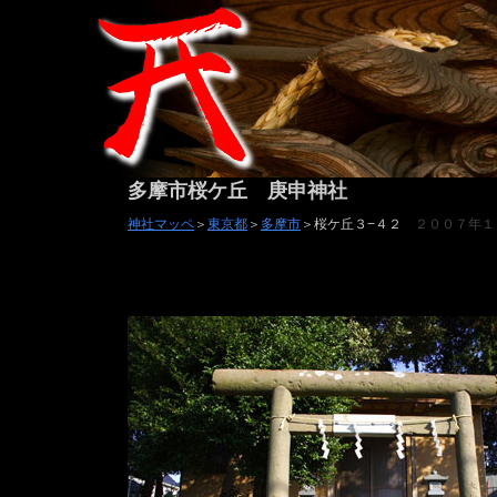
多摩市桜ケ丘 庚申神社
神社マッペ
＞
東京都
＞
多摩市
＞桜ケ丘３−４２
２００７年１