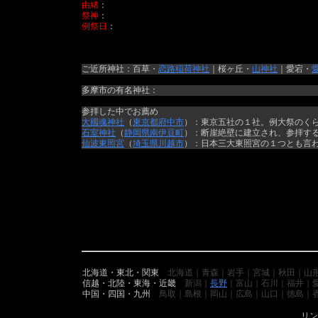
由緒
：
祭神
：
例祭日
：
ご近所神社：百草・
恋路稲荷神社
｜桜ヶ丘・
山神社
｜愛宕・
多摩市の有名神社：
参拝した中でお薦め
大國魂神社
（
東京都
府中市
）：東京五社の１社。例大祭のく
石室神社
（
静岡県
南伊豆町
）：断崖絶壁に建立され、参拝す
仙波東照宮
（
埼玉県
川越市
）：日本三大東照宮の１つとも言
北海道・東北・関東
北海道｜青森｜岩手｜宮城｜秋田｜山
信越・北陸・東海・近畿
新潟｜
長野
｜富山｜石川｜福井｜
中国・四国・九州
鳥取｜島根｜岡山｜広島｜山口｜徳島｜
リン