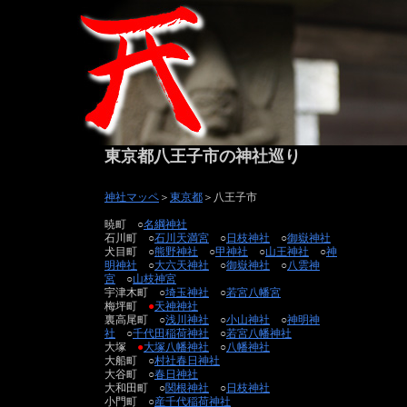
東京都八王子市の神社巡り
神社マッペ
＞
東京都
＞八王子市
暁町 ○
名綱神社
石川町 ○
石川天満宮
○
日枝神社
○
御嶽神社
犬目町 ○
熊野神社
○
甲神社
○
山王神社
○
神
明神社
○
大六天神社
○
御嶽神社
○
八雲神
宮
○
山枝神宮
宇津木町 ○
埼玉神社
○
若宮八幡宮
梅坪町
●
天神神社
裏高尾町 ○
浅川神社
○
小山神社
○
神明神
社
○
千代田稲荷神社
○
若宮八幡神社
大塚
●
大塚八幡神社
○
八幡神社
大船町 ○
村社春日神社
大谷町 ○
春日神社
大和田町 ○
関根神社
○
日枝神社
小門町 ○
産千代稲荷神社