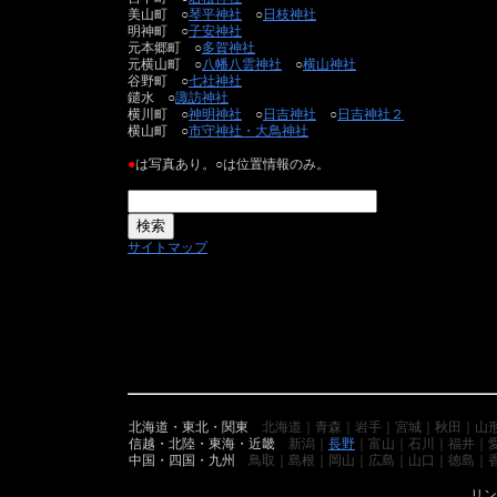
美山町 ○
琴平神社
○
日枝神社
明神町 ○
子安神社
元本郷町 ○
多賀神社
元横山町 ○
八幡八雲神社
○
横山神社
谷野町 ○
七社神社
鑓水 ○
諏訪神社
横川町 ○
神明神社
○
日吉神社
○
日吉神社２
横山町 ○
市守神社・大鳥神社
●
は写真あり。○は位置情報のみ。
サイトマップ
北海道・東北・関東
北海道｜青森｜岩手｜宮城｜秋田｜山
信越・北陸・東海・近畿
新潟｜
長野
｜富山｜石川｜福井｜
中国・四国・九州
鳥取｜島根｜岡山｜広島｜山口｜徳島｜
リン