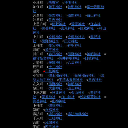
小津町 ○
熊野宮
○
神明神社
加住町 ○
勝手神社
○
神明神社
○
富士浅間神
社
片倉町 ○
住吉神社
○
浅間神社
○
白山神社
叶谷町 ○
住吉神社
上恩方町 ○
熊野神社
○
菅原神社
○
住吉神
社
○
御岳神社
○
宮尾神社
○
龍蔵神社
○
枠山
神社
上川町 ○
今熊神社
○
今熊神社２
○
熊野神
社
○
熊野神社２
○
田守神社
上柚木 ○
愛宕神社
○
神明神社
川町 ○
琴平神社
川口町 ○
春日神社
○
熊野神社
○
神明神社
○
鎮守姫宮神社
○
調井神明神社
○
日枝神社
北野町 ○
鹽竈神社
○
八坂神社
椚田町 ○
十二神社
越野
●
日枝神社
小宮町 ○
御玉稲荷神社
○
白笹稲荷神社
○
諏
訪大地主神社
○
平清水春日神社
○
日吉神社
左入町 ○
熊野神社
○
神明神社
散田町 ○
大室神社
○
山王神社
下恩方町 ○
秋葉神社
○
金山神社
○
熊野神
社
○
菅原神社
○
白山神社
○
松嶽稲荷神社
○
御岳神社
○
山神神社
下柚木 ○
御嶽神社
新町 ○
永福神社
諏訪町 ○
諏訪神社
○
諏訪御獄神社
千人町 ○
三社神社
台町 ○
浅間神社
平町 ○
西玉神社