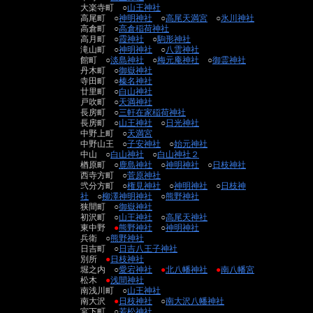
大楽寺町 ○
山王神社
高尾町 ○
神明神社
○
高尾天満宮
○
氷川神社
高倉町 ○
高倉稲荷神社
高月町 ○
霞神社
○
駒形神社
滝山町 ○
神明神社
○
八雲神社
館町 ○
淡島神社
○
梅元庵神社
○
御霊神社
丹木町 ○
御嶽神社
寺田町 ○
榛名神社
廿里町 ○
白山神社
戸吹町 ○
天満神社
長房町 ○
三軒在家稲荷神社
長房町 ○
山王神社
○
日光神社
中野上町 ○
天満宮
中野山王 ○
子安神社
○
始元神社
中山 ○
白山神社
○
白山神社２
楢原町 ○
鹿島神社
○
神明神社
○
日枝神社
西寺方町 ○
菅原神社
弐分方町 ○
権見神社
○
神明神社
○
日枝神
社
○
柳澤神明神社
○
熊野神社
狭間町 ○
御嶽神社
初沢町 ○
山王神社
○
高尾天神社
東中野
●
熊野神社
○
神明神社
兵衛 ○
熊野神社
日吉町 ○
日吉八王子神社
別所
●
日枝神社
堀之内 ○
愛宕神社
●
北八幡神社
●
南八幡宮
松木
●
浅間神社
南浅川町 ○
山王神社
南大沢
●
日枝神社
○
南大沢八幡神社
宮下町 ○
若松神社