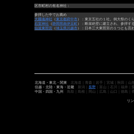
区市町村の有名神社：
参拝した中でお薦め
大國魂神社
（
東京都
府中市
）：東京五社の１社。例大祭のく
石室神社
（
静岡県
南伊豆町
）：断崖絶壁に建立され、参拝す
仙波東照宮
（
埼玉県
川越市
）：日本三大東照宮の１つとも言
北海道・東北・関東
北海道｜青森｜岩手｜宮城｜秋田｜山
信越・北陸・東海・近畿
新潟｜
長野
｜富山｜石川｜福井｜
中国・四国・九州
鳥取｜島根｜岡山｜広島｜山口｜徳島｜
リン