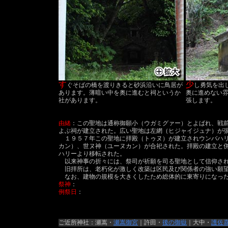
す
少
ぐそばの橋を渡りきると砂浜沿いに鳥居が
し勇気を出
あります。薄暗い中を奥に進むと祠というか
奥に進めない
社があります。
張します。
由緒
：この聖地は通称御願小（ウガミグァー）とよばれ、戦
よぶ祠が建立された。広い聖地は左網（ヒジャイジュナ）が
１９５７年この聖地に拝殿（トゥヌ）が建立されウンバハリ
カン）、世ヌ神（ユーヌカン）が合祀された。拝殿の建立と
ハリーより移転された。
以来神事の折々には、祭司が祈願を司る聖地として信仰され
旧拝所は、老朽化が激しく改築は区民及び関係者の強い願望
なお、建物の規模を大きくしたため総体的に東寄りになった
祭神
：
例祭日
：
ご近所神社：瀬嵩・
瀬嵩御宮
｜許田・
後の御嶽
｜大中・
護佐