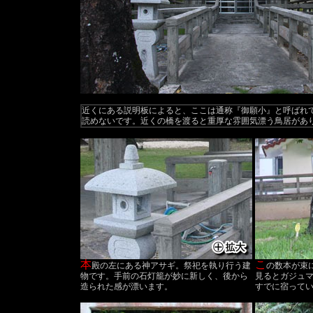
近くにある説明板によると、ここは通称『御願小』と呼ばれ
読めないです。近くの橋を渡ると重厚な雰囲気漂う鳥居があ
本
こ
殿の左にある神アサギ。祭祀を執り行う建
の数本が束
物です。手前の石灯籠が妙に新しく、後から
見るとガジュ
造られた感が漂います。
すでに宿って