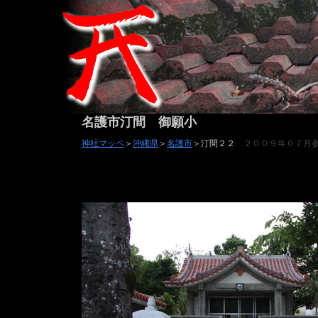
名護市汀間 御願小
神社マッペ
＞
沖縄県
＞
名護市
＞汀間２２
２００９年０７月