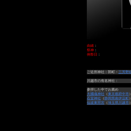
由緒
：
祭神
：
例祭日
：
ご近所神社：郭町・
三芳野
川越市の有名神社：
参拝した中でお薦め
大國魂神社
（
東京都
府中市
石室神社
（
静岡県
南伊豆町
仙波東照宮
（
埼玉県
川越市