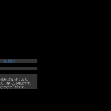
町・
氷川神社
。摂末社類が多くある。
せん。着いたら絶景です。
、なかなか立派です。