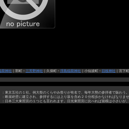
稲荷神社
｜郭町・
三芳野神社
｜久保町・
浮島稲荷神社
｜小仙波町・
日枝神社
｜宮下
）：東京五社の１社。例大祭のくらやみ祭りが有名で、毎年大勢の参拝者で賑わう
）：断崖絶壁に建立され、参拝するには上り坂を含め２０分程歩かなければなりま
）：日本三大東照宮の１つとも言われます。日光東照宮に比べれば規模は小さいが