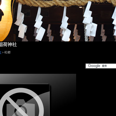
稲荷神社
市
＞松郷