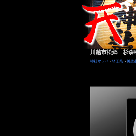
川越市松郷 杉森
神社マッペ
＞
埼玉県
＞
川越