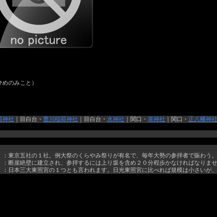
ひめのみこと）
荷神社
｜目白台・
豊川稲荷神社
｜目白台・
水神社
｜関口・
幸神社
｜関口・
正八幡神
）：東京五社の１社。例大祭のくらやみ祭りが有名で、毎年大勢の参拝者で賑わう
）：断崖絶壁に建立され、参拝するには上り坂を含め２０分程歩かなければなりま
）：日本三大東照宮の１つとも言われます。日光東照宮に比べれば規模は小さいが