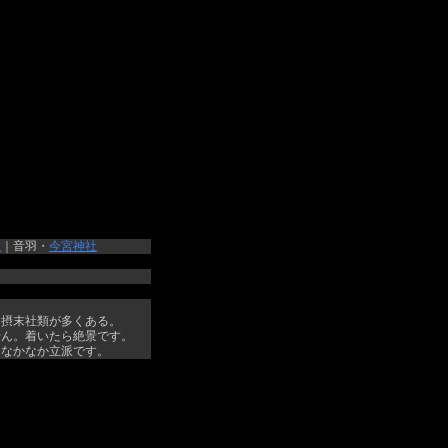
社
｜音羽・
今宮神社
。摂末社類が多くある。
せん。着いたら絶景です。
、なかなか立派です。