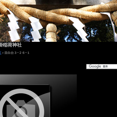
掛稲荷神社
区
＞目白台３−２６−１