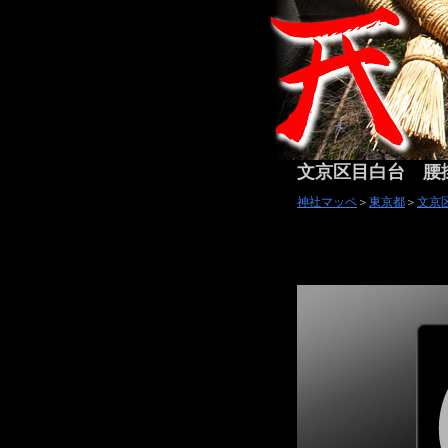
文京区目白台 腰
神社マッペ
＞
東京都
＞
文京