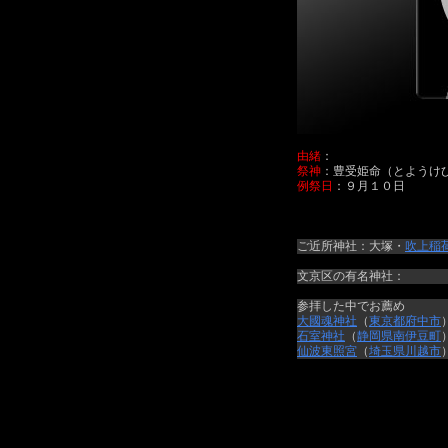
由緒
：
祭神
：豊受姫命（とようけ
例祭日
：９月１０日
ご近所神社：大塚・
吹上稲
文京区の有名神社：
参拝した中でお薦め
大國魂神社
（
東京都
府中市
石室神社
（
静岡県
南伊豆町
仙波東照宮
（
埼玉県
川越市