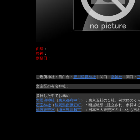
由緒
：
祭神
：
例祭日
：
ご近所神社：目白台・
豊川稲荷神社
｜関口・
幸神社
｜関口・
文京区の有名神社：
参拝した中でお薦め
大國魂神社
（
東京都
府中市
）：東京五社の１社。例大祭のく
石室神社
（
静岡県
南伊豆町
）：断崖絶壁に建立され、参拝す
仙波東照宮
（
埼玉県
川越市
）：日本三大東照宮の１つとも言