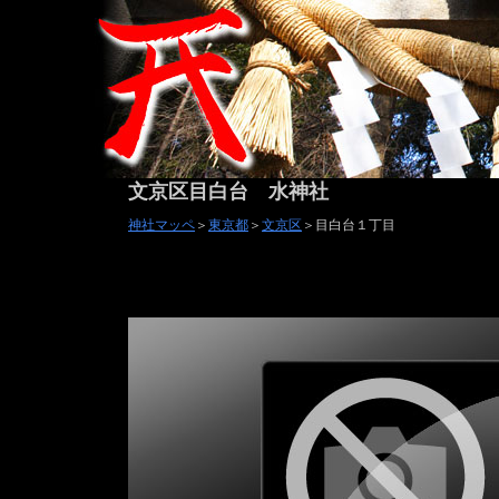
文京区目白台 水神社
神社マッペ
＞
東京都
＞
文京区
＞目白台１丁目