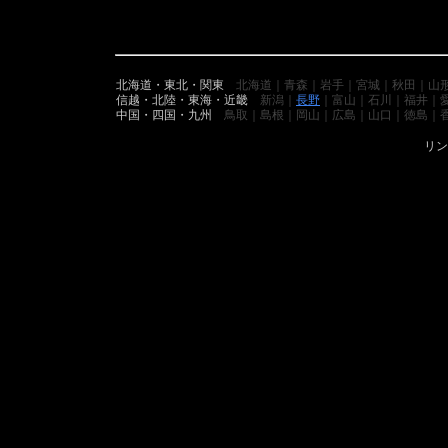
北海道・東北・関東
北海道｜青森｜岩手｜宮城｜秋田｜山
信越・北陸・東海・近畿
新潟｜
長野
｜富山｜石川｜福井｜
中国・四国・九州
鳥取｜島根｜岡山｜広島｜山口｜徳島｜
リン