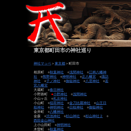
東京都町田市の神社巡り
神社マッペ
＞
東京都
＞町田市
相原町 ○
秋葉神社
○
浅間神社
○
江柄八幡神
社
○
熊野神社
○
神明神社
○
正八幡宮
○
諏訪
神社
○
子ノ神社
○
御嶽神社
○
八雲神社
○
若
宮八幡宮
大蔵町 ○
春日神社
小野路町
●
小野神社
○
浅間神社
小山ヶ丘 ○
札次神社
小山町 ○
稲荷神社
○
金刀比羅神社
○
山王日
枝神社
○
神明神社
○
日枝神社
○
御嶽神社
金井町 ○
八幡神社
金森 ○
渋池神社
○
杉山神社
○
杉山神社２
○
西田金山神社
上小山田町 ○
神明神社
木曽町 ○
秋葉神社