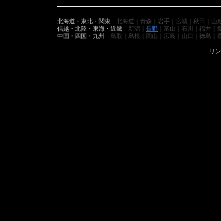
北海道・東北・関東
北海道｜青森｜岩手｜宮城｜秋田｜山
信越・北陸・東海・近畿
新潟｜
長野
｜富山｜石川｜福井｜
中国・四国・九州
鳥取｜島根｜岡山｜広島｜山口｜徳島｜
リン