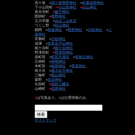
高ケ坂 ○
高ケ坂熊野神社
○
松葉稲荷神社
下小山田町
●
小山田神社
●
白山神社
真光寺町
●
飯守神社
図師町
●
熊野神社
玉川学園 ○
ぬぼこ山本宮
つくし野 ○
杉山神社
鶴間 ○
秋葉神社
○
熊野神社
○
日枝神社
○
八
坂神社
常磐町 ○
日枝神社
成瀬 ○
奈良谷戸山神社
能ケ谷町 ○
能ケ谷神社
野津田町
●
野津田神社
原町田 ○
町田天満宮
○
母智丘神社
広袴町 ○
神明神社
本町田 ○
稲荷神社
○
菅原神社
南大谷 ○
南大谷天神社
三輪町 ○
椙山神社
森野 ○
住吉神社
矢部町
●
箭幹八幡宮
山崎町
●
稲荷神社
●
は写真あり。○は位置情報のみ。
サイトマップ