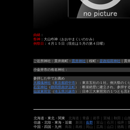
由緒
：
祭神
：大山咋神（おおやまくいのかみ）
例祭日
：４月１５日（現在は５月の第４日曜）
ご近所神社：貫井南町・
貫井神社
｜桜町・
是政稲荷神社
｜貫
小金井市の有名神社：
参拝した中でお薦め
大國魂神社
（
東京都
府中市
）：東京五社の１社。例大祭のく
石室神社
（
静岡県
南伊豆町
）：断崖絶壁に建立され、参拝す
仙波東照宮
（
埼玉県
川越市
）：日本三大東照宮の１つとも言
北海道・東北・関東
北海道｜青森｜岩手｜宮城｜秋田｜山
信越・北陸・東海・近畿
新潟｜
長野
｜富山｜石川｜福井｜
中国・四国・九州
鳥取｜島根｜岡山｜広島｜山口｜徳島｜