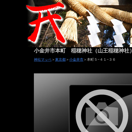
小金井市本町 稲穂神社（山王稲穂神社
神社マッペ
＞
東京都
＞
小金井市
＞本町５−４１−３６