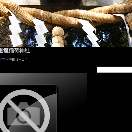
重垣稲荷神社
井市
＞中町３−１４