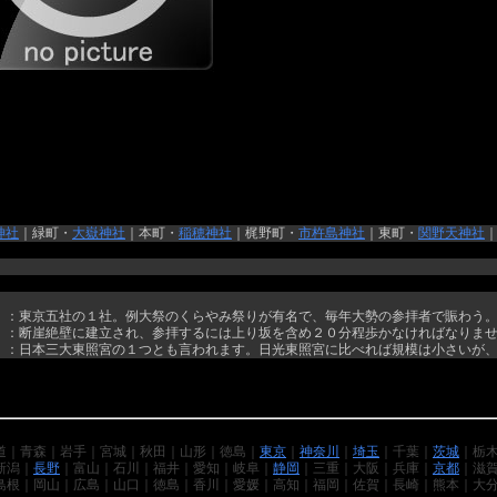
神社
｜緑町・
大嶽神社
｜本町・
稲穂神社
｜梶野町・
市杵島神社
｜東町・
関野天神社
）：東京五社の１社。例大祭のくらやみ祭りが有名で、毎年大勢の参拝者で賑わう
）：断崖絶壁に建立され、参拝するには上り坂を含め２０分程歩かなければなりま
）：日本三大東照宮の１つとも言われます。日光東照宮に比べれば規模は小さいが
道｜青森｜岩手｜宮城｜秋田｜山形｜徳島｜
東京
｜
神奈川
｜
埼玉
｜千葉｜
茨城
｜栃
新潟｜
長野
｜富山｜石川｜福井｜愛知｜岐阜｜
静岡
｜三重｜大阪｜兵庫｜
京都
｜滋
島根｜岡山｜広島｜山口｜徳島｜香川｜愛媛｜高知｜福岡｜佐賀｜長崎｜熊本｜大