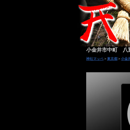
小金井市中町 八
神社マッペ
＞
東京都
＞
小金