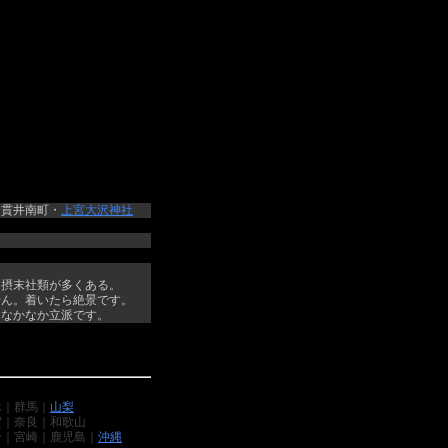
｜貫井南町・
上宮大沢神社
。摂末社類が多くある。
せん。着いたら絶景です。
、なかなか立派です。
木｜群馬｜
山梨
賀｜奈良｜和歌山
分｜宮崎｜鹿児島｜
沖縄