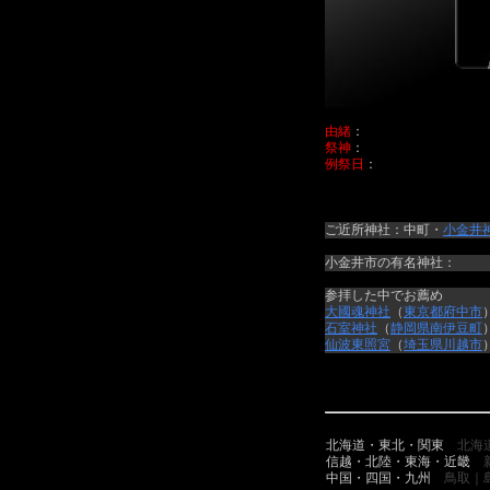
由緒
：
祭神
：
例祭日
：
ご近所神社：中町・
小金井
小金井市の有名神社：
参拝した中でお薦め
大國魂神社
（
東京都
府中市
石室神社
（
静岡県
南伊豆町
仙波東照宮
（
埼玉県
川越市
北海道・東北・関東
北海
信越・北陸・東海・近畿
中国・四国・九州
鳥取｜