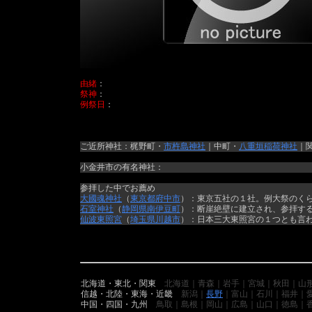
由緒
：
祭神
：
例祭日
：
ご近所神社：梶野町・
市杵島神社
｜中町・
八重垣稲荷神社
｜
小金井市の有名神社：
参拝した中でお薦め
大國魂神社
（
東京都
府中市
）：東京五社の１社。例大祭のく
石室神社
（
静岡県
南伊豆町
）：断崖絶壁に建立され、参拝す
仙波東照宮
（
埼玉県
川越市
）：日本三大東照宮の１つとも言
北海道・東北・関東
北海道｜青森｜岩手｜宮城｜秋田｜山
信越・北陸・東海・近畿
新潟｜
長野
｜富山｜石川｜福井｜
中国・四国・九州
鳥取｜島根｜岡山｜広島｜山口｜徳島｜