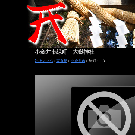
小金井市緑町 大嶽神社
神社マッペ
＞
東京都
＞
小金井市
＞緑町１−３