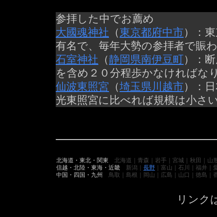
参拝した中でお薦め
大國魂神社
（
東京都
府中市
）：東
有名で、毎年大勢の参拝者で賑
石室神社
（
静岡県
南伊豆町
）：断
を含め２０分程歩かなければな
仙波東照宮
（
埼玉県
川越市
）：日
光東照宮に比べれば規模は小さ
北海道・東北・関東
北海道｜青森｜岩手｜宮城｜秋田｜山
信越・北陸・東海・近畿
新潟｜
長野
｜富山｜石川｜福井｜
中国・四国・九州
鳥取｜島根｜岡山｜広島｜山口｜徳島｜
リンク