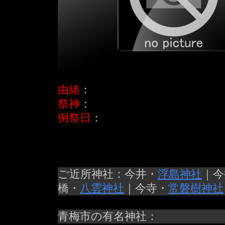
由緒
：
祭神
：
例祭日
：
ご近所神社：今井・
浮島神社
｜今
橋・
八雲神社
｜今寺・
常磐樹神社
青梅市の有名神社：