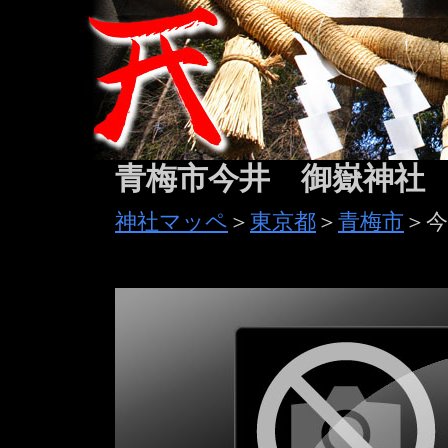
青梅市今井 御嶽神社
神社マッペ
＞
東京都
＞
青梅市
＞