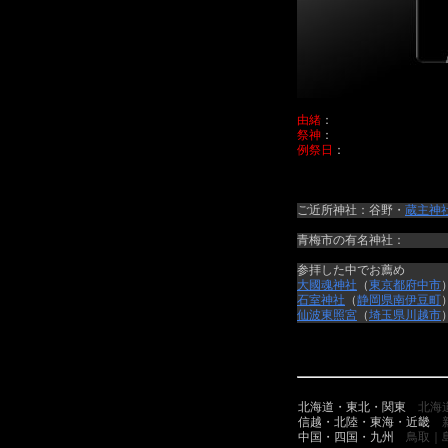
由緒
：
祭神
：
例祭日
：
ご近所神社：谷野・
蔵主神
青梅市の有名神社：
参拝した中でお薦め
大國魂神社
（
東京都
府中市
石室神社
（
静岡県
南伊豆町
仙波東照宮
（
埼玉県
川越市
北海道・東北・関東
北海
信越・北陸・東海・近畿
中国・四国・九州
鳥取｜