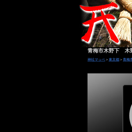
青梅市木野下 木
神社マッペ
＞
東京都
＞
青梅