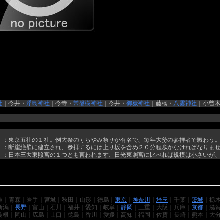
社
｜今井・
浮島神社
｜今寺・
常磐樹神社
｜今井・
御嶽神社
｜藤橋・
八雲神社
｜小曾
）：東京五社の１社。例大祭のくらやみ祭りが有名で、毎年大勢の参拝者で賑わう
）：断崖絶壁に建立され、参拝するには上り坂を含め２０分程歩かなければなりま
）：日本三大東照宮の１つとも言われます。日光東照宮に比べれば規模は小さいが
道｜青森｜岩手｜宮城｜秋田｜山形｜徳島｜
東京
｜
神奈川
｜
埼玉
｜千葉｜
茨城
｜栃
新潟｜
長野
｜富山｜石川｜福井｜愛知｜岐阜｜
静岡
｜三重｜大阪｜兵庫｜
京都
｜滋
島根｜岡山｜広島｜山口｜徳島｜香川｜愛媛｜高知｜福岡｜佐賀｜長崎｜熊本｜大