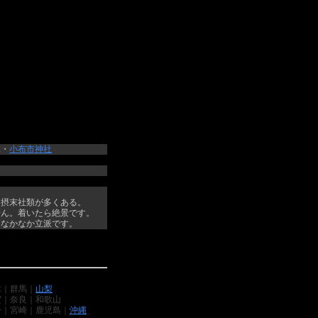
木・
小布市神社
。摂末社類が多くある。
せん。着いたら絶景です。
、なかなか立派です。
木｜群馬｜
山梨
賀｜奈良｜和歌山
分｜宮崎｜鹿児島｜
沖縄