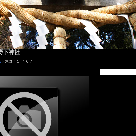
野下神社
市
＞木野下１−４６７